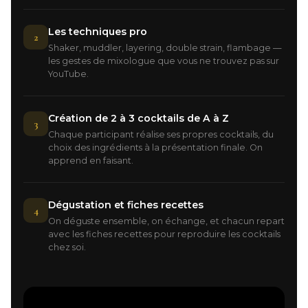
Les techniques pro
2
Shaker, muddler, layering, double strain, flambage —
les gestes de mixologue que vous ne trouvez pas sur
YouTube.
Création de 2 à 3 cocktails de A à Z
3
Chaque participant réalise ses propres cocktails, du
choix des ingrédients à la présentation finale. On
apprend en faisant.
Dégustation et fiches recettes
4
On déguste ensemble, on échange, et chacun repart
avec les fiches recettes pour reproduire les cocktails
chez soi.