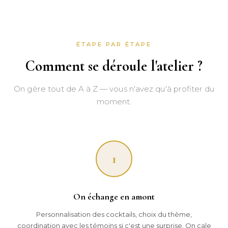
ÉTAPE PAR ÉTAPE
Comment se déroule l'atelier ?
On gère tout de A à Z — vous n'avez qu'à profiter du
moment.
1
On échange en amont
Personnalisation des cocktails, choix du thème,
coordination avec les témoins si c'est une surprise. On cale