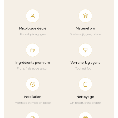
Mixologue dédié
Matériel pro
Fun et pédagogue
Shakers, jiggers, pilons
Ingrédients premium
Verrerie & glaçons
Fruits frais et de saison
Tout est fourni
Installation
Nettoyage
Montage et mise en place
On repart, c'est propre