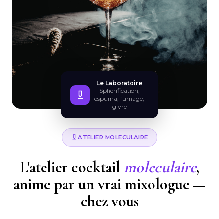
Le Laboratoire
Spherification,
espuma, fumage,
givre
ATELIER MOLECULAIRE
L'atelier cocktail
moleculaire
,
anime par un vrai mixologue —
chez vous