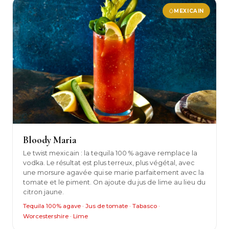
MEXICAIN
Bloody Maria
Le twist mexicain : la tequila 100 % agave remplace la
vodka. Le résultat est plus terreux, plus végétal, avec
une morsure agavée qui se marie parfaitement avec la
tomate et le piment. On ajoute du jus de lime au lieu du
citron jaune.
Tequila 100% agave · Jus de tomate · Tabasco ·
Worcestershire · Lime