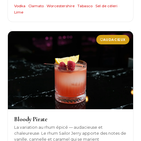
Vodka · Clamato · Worcestershire · Tabasco · Sel de céleri ·
Lime
AUDACIEUX
Bloody Pirate
La variation au rhum épicé — audacieuse et
chaleureuse. Le rhum Sailor Jerry apporte des notes de
vanille, cannelle et caramel qui se marient