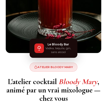
Le Bloody Bar
Vodka, tequila, gin,
sans alcool
ATELIER BLOODY MARY
L'atelier cocktail
Bloody Mary
,
animé par un vrai mixologue —
chez vous