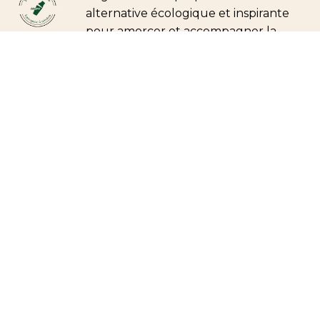
alternative écologique et inspirante
pour amorcer et accompagner la
transition écologique du secteur.
Notre mission :
une approche
qualitative, festive et responsable pour
créer la norme de demain.
Codbar est le
pionnier de la Mixologie Durable.
Pourquoi choisir Codbar
pour votre animation
cocktail de Noël ?
Un show de mixologie